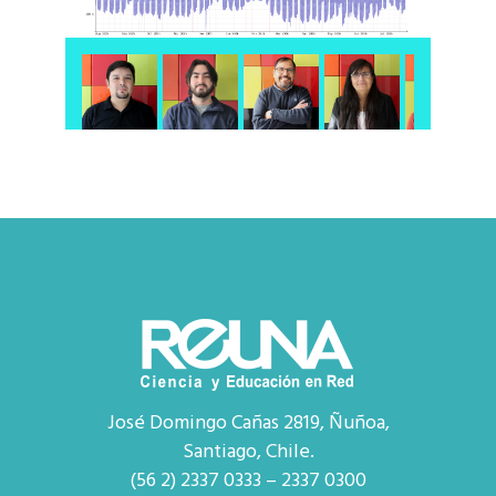
José Domingo Cañas 2819, Ñuñoa,
Santiago, Chile.
(56 2) 2337 0333 – 2337 0300